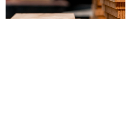
EXPERT MENUISIER À VOTRE SERVICE
Aménagement
intérieur et extérieur
à Hiersac avec votre
menuisier expert