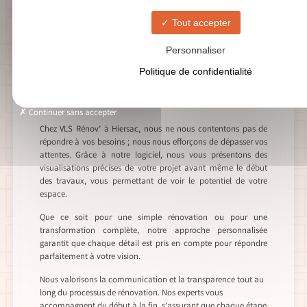
SOLUTIONS DE RÉNOVATION POLYVALENTES
Tout accepter
Expertise en travaux
Personnaliser
de second œuvre à
Politique de confidentialité
Hiersac
Continuer sans accepter
Chez VLS Rénov’ à Hiersac, nous ne nous contentons pas de
répondre à vos besoins ; nous nous efforçons de dépasser vos
attentes. Grâce à notre logiciel, nous vous présentons des
visualisations précises de votre projet avant même le début
des travaux, vous permettant de voir le potentiel de votre
espace.
Que ce soit pour une simple rénovation ou pour une
transformation complète, notre approche personnalisée
garantit que chaque détail est pris en compte pour répondre
parfaitement à votre vision.
Nous valorisons la communication et la transparence tout au
long du processus de rénovation. Nos experts vous
accompagnent du début à la fin, s’assurant que chaque étape