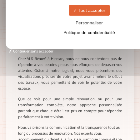
SOLUTIONS DE RÉNOVATION POLYVALENTES
Tout accepter
Expertise en travaux
Personnaliser
de second œuvre à
Politique de confidentialité
Hiersac
Continuer sans accepter
Chez VLS Rénov’ à Hiersac, nous ne nous contentons pas de
répondre à vos besoins ; nous nous efforçons de dépasser vos
attentes. Grâce à notre logiciel, nous vous présentons des
visualisations précises de votre projet avant même le début
des travaux, vous permettant de voir le potentiel de votre
espace.
Que ce soit pour une simple rénovation ou pour une
transformation complète, notre approche personnalisée
garantit que chaque détail est pris en compte pour répondre
parfaitement à votre vision.
Nous valorisons la communication et la transparence tout au
long du processus de rénovation. Nos experts vous
accompagnent du début à la fin, s’assurant que chaque étape