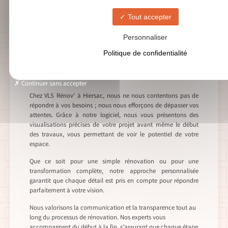
SOLUTIONS DE RÉNOVATION POLYVALENTES
Tout accepter
Expertise en travaux
Personnaliser
de second œuvre à
Politique de confidentialité
Hiersac
Continuer sans accepter
Chez VLS Rénov’ à Hiersac, nous ne nous contentons pas de
répondre à vos besoins ; nous nous efforçons de dépasser vos
attentes. Grâce à notre logiciel, nous vous présentons des
visualisations précises de votre projet avant même le début
des travaux, vous permettant de voir le potentiel de votre
espace.
Que ce soit pour une simple rénovation ou pour une
transformation complète, notre approche personnalisée
garantit que chaque détail est pris en compte pour répondre
parfaitement à votre vision.
Nous valorisons la communication et la transparence tout au
long du processus de rénovation. Nos experts vous
accompagnent du début à la fin, s’assurant que chaque étape