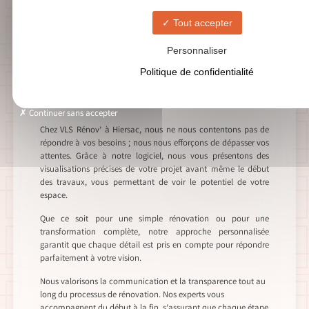
SOLUTIONS DE RÉNOVATION POLYVALENTES
Tout accepter
Expertise en travaux
Personnaliser
de second œuvre à
Politique de confidentialité
Hiersac
Continuer sans accepter
Chez VLS Rénov’ à Hiersac, nous ne nous contentons pas de
répondre à vos besoins ; nous nous efforçons de dépasser vos
attentes. Grâce à notre logiciel, nous vous présentons des
visualisations précises de votre projet avant même le début
des travaux, vous permettant de voir le potentiel de votre
espace.
Que ce soit pour une simple rénovation ou pour une
transformation complète, notre approche personnalisée
garantit que chaque détail est pris en compte pour répondre
parfaitement à votre vision.
Nous valorisons la communication et la transparence tout au
long du processus de rénovation. Nos experts vous
accompagnent du début à la fin, s’assurant que chaque étape