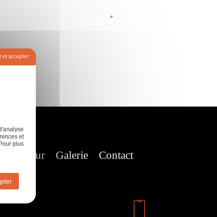
+
 et accepter
d'analyse
rences et
Pour plus
nt de mur
Galerie
Contact
pter