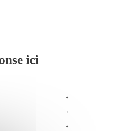
onse ici
+
+
+