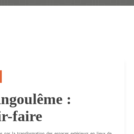
Angoulême :
ir-faire