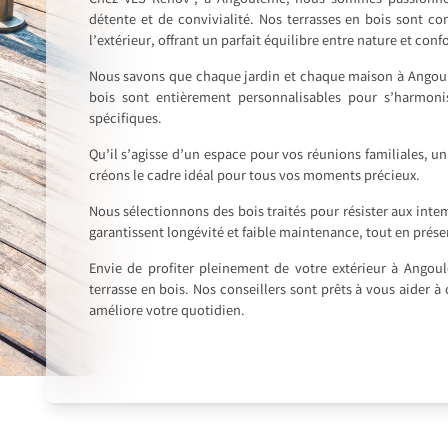
Chez VLS Rénov’, à Angoulême, nous sommes passionnés 
détente et de convivialité. Nos terrasses en bois sont 
l’extérieur, offrant un parfait équilibre entre nature et confo
Nous savons que chaque jardin et chaque maison à Angoul
bois sont entièrement personnalisables pour s’harmon
spécifiques.
Qu’il s’agisse d’un espace pour vos réunions familiales, u
créons le cadre idéal pour tous vos moments précieux.
Nous sélectionnons des bois traités pour résister aux int
garantissent longévité et faible maintenance, tout en préser
Envie de profiter pleinement de votre extérieur à Ango
terrasse en bois. Nos conseillers sont prêts à vous aider à 
améliore votre quotidien.