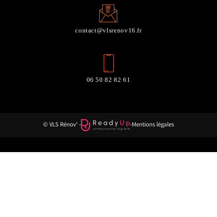
contact@vlsrenov16.fr
06 50 82 82 61
© VLS Rénov' -
-
Mentions légales