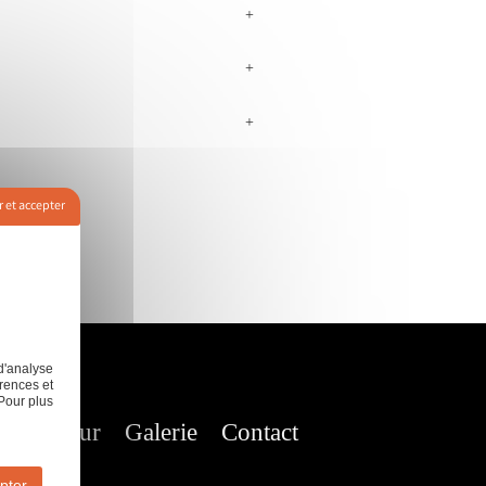
+
+
+
 et accepter
d'analyse
rences et
Pour plus
nt de mur
Galerie
Contact
pter