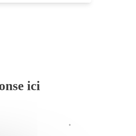
onse ici
+