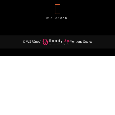
06 50 82 82 61
© VLS Rénov' -
-
Mentions légales