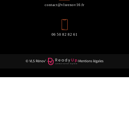
contact@vlsrenov16.fr
06 50 82 82 61
© VLS Rénov' -
-
Mentions légales