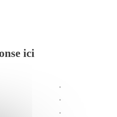
onse ici
+
+
+