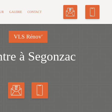
MUR
GALERIE
CONTACT
VLS Rénov'
ntre à Segonzac