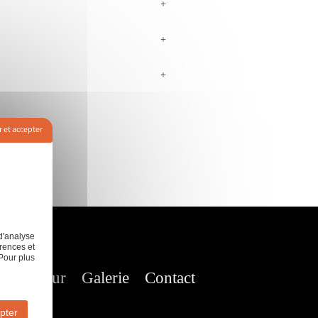
+
+
+
 et accepter
d'analyse
rences et
Pour plus
nt de mur
Galerie
Contact
pter