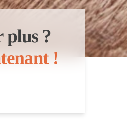
 plus ?
tenant !