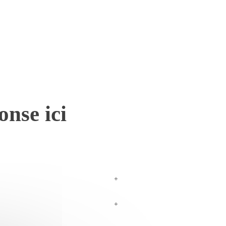
onse ici
+
+