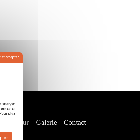
+
+
+
 et accepter
d'analyse
rences et
Pour plus
nt de mur
Galerie
Contact
pter