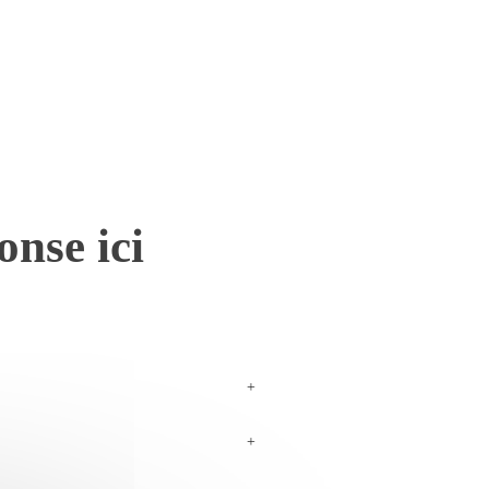
onse ici
+
+