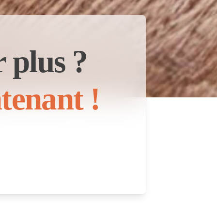
 plus ?
tenant !