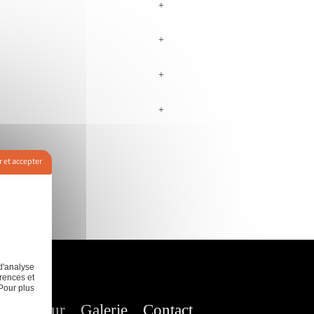
+
+
+
+
 et accepter
d'analyse
rences et
Pour plus
nt de mur
Galerie
Contact