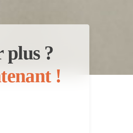
 plus ?
tenant !