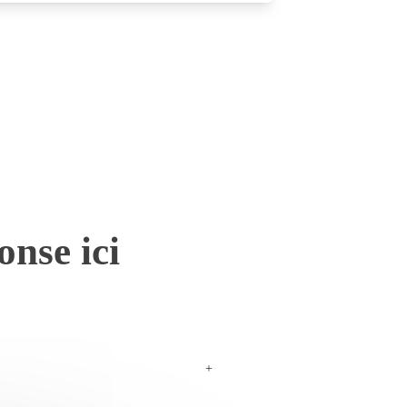
onse ici
+