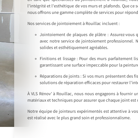
En tant que spécialistes du jointoiement à Rouillac, nou
l’intégrité et l’esthétique de vos murs et plafonds. Que ce
nous offrons une gamme complète de services pour répondr
Nos services de jointoiement à Rouillac incluent :
Jointoiement de plaques de plâtre : Assurez-vous qu
avec notre service de jointoiement professionnel. N
solides et esthétiquement agréables.
Finitions et lissage : Pour des murs parfaitement lis
garantissant une surface impeccable pour la peinture
Réparations de joints : Si vos murs présentent des f
solutions de réparation efficaces pour restaurer l’int
À VLS Rénov’ à Rouillac, nous nous engageons à fournir un 
matériaux et techniques pour assurer que chaque joint est
Notre équipe de jointeurs expérimentés est attentive à vos
est réalisé avec le plus grand soin et professionnalisme.