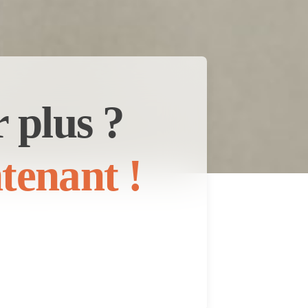
 plus ?
tenant !