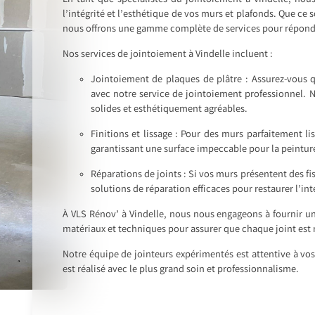
En tant que spécialistes du jointoiement à Vindelle, nou
l’intégrité et l’esthétique de vos murs et plafonds. Que ce
nous offrons une gamme complète de services pour répondr
Nos services de jointoiement à Vindelle incluent :
Jointoiement de plaques de plâtre : Assurez-vous qu
avec notre service de jointoiement professionnel. N
solides et esthétiquement agréables.
Finitions et lissage : Pour des murs parfaitement lis
garantissant une surface impeccable pour la peinture
Réparations de joints : Si vos murs présentent des f
solutions de réparation efficaces pour restaurer l’int
À VLS Rénov’ à Vindelle, nous nous engageons à fournir un 
matériaux et techniques pour assurer que chaque joint est
Notre équipe de jointeurs expérimentés est attentive à vos
est réalisé avec le plus grand soin et professionnalisme.