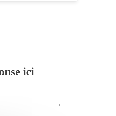
onse ici
+