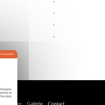
+
+
+
+
 et accepter
d'analyse
rences et
Pour plus
nt de mur
Galerie
Contact