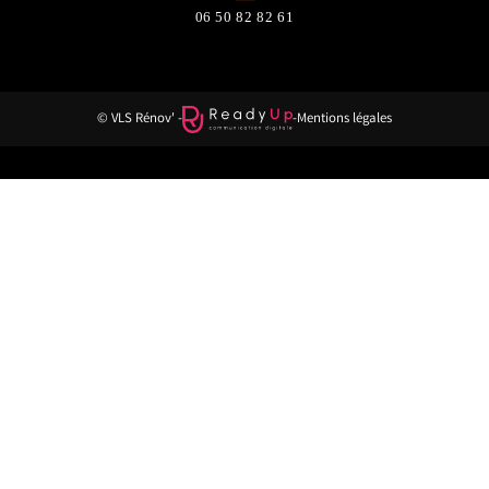
06 50 82 82 61
© VLS Rénov' -
-
Mentions légales