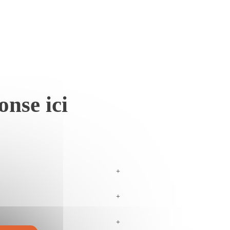
onse ici
+
+
+