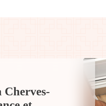
à Cherves-
ance et