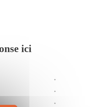
onse ici
+
+
+