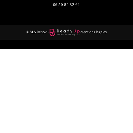
06 50 82 82 61
© VLS Rénov' -
-
Mentions légales