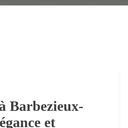
à Barbezieux-
légance et