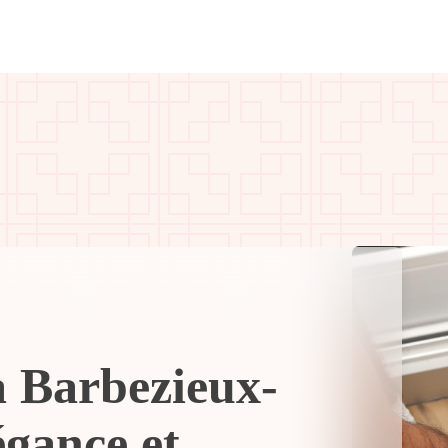
à Barbezieux-
égance et