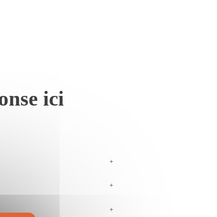
onse ici
+
+
+